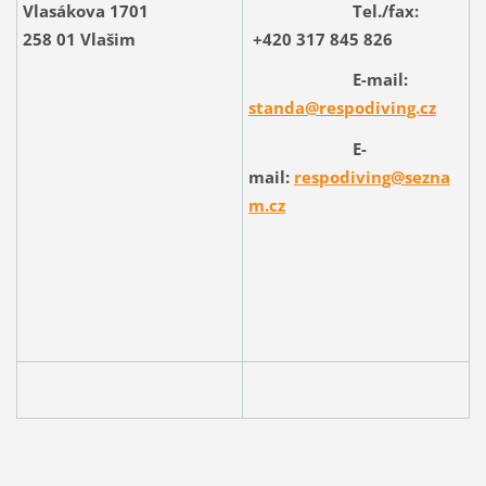
Vlasákova 1701
Tel./fax:
258 01 Vlašim
+420 317 845 826
E-mail:
standa@respodiving.cz
E-
mail:
respodiving@sezna
m.cz