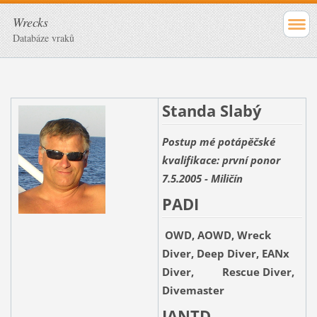
Wrecks
Databáze vraků
Standa Slabý
Postup mé potápěčské
kvalifikace: první ponor
7.5.2005 - Miličín
PADI
OWD, AOWD, Wreck
Diver, Deep Diver, EANx
Diver, Rescue Diver,
Divemaster
IANTD