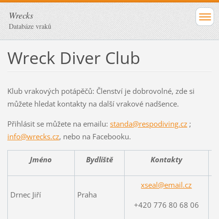
Wrecks
Databáze vraků
Wreck Diver Club
Klub vrakových potápěčů: Členství je dobrovolné, zde si
můžete hledat kontakty na další vrakové nadšence.
Přihlásit se můžete na emailu:
standa@respodiving.cz
;
info@wrecks.cz
, nebo na Facebooku.
Jméno
Bydliště
Kontakty
xseal@email.cz
Drnec Jiří
Praha
+420 776 80 68 06