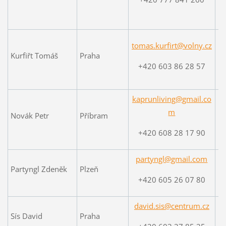
tomas.kurfirt@volny.cz
Kurfiřt Tomáš
Praha
+420 603 86 28 57
kaprunliving@gmail.co
w
m
Novák Petr
Příbram
+420 608 28 17 90
partyngl@gmail.com
Partyngl Zdeněk
Plzeň
+420 605 26 07 80
david.sis@centrum.cz
Sís David
Praha