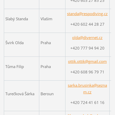
+420 603 27 85 25
standa@respodiving.cz
Slabý Standa
Vlašim
+420 602 44 28 27
w
olda@divernet.cz
Švirk Olda
Praha
+420 777 94 94 20
ottik.ottik@gmail.com
Tůma Filip
Praha
w
+420 608 96 79 71
sarka.brusinka@sezna
m.cz
Turečková Šárka
Beroun
+420 724 41 61 16