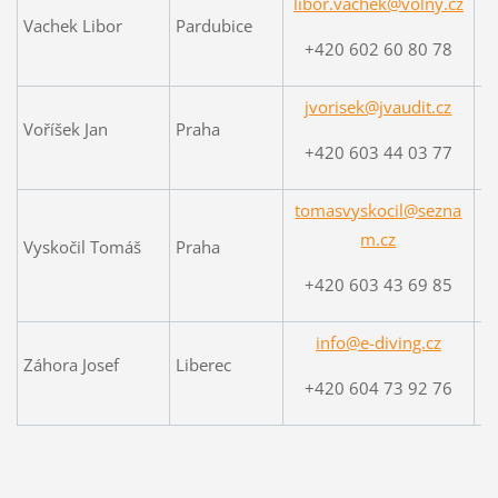
libor.vachek@volny.cz
Vachek Libor
Pardubice
+420 602 60 80 78
jvorisek@jvaudit.cz
Voříšek Jan
Praha
+420 603 44 03 77
tomasvyskocil@sezna
m.cz
Vyskočil Tomáš
Praha
+420 603 43 69 85
info@e-diving.cz
Záhora Josef
Liberec
+420 604 73 92 76
w