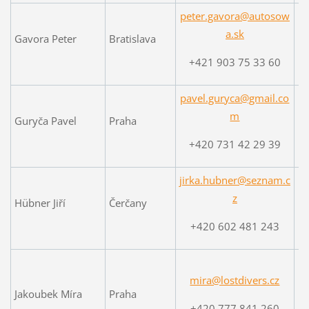
peter.gavora@autosow
a.sk
Gavora Peter
Bratislava
+421 903 75 33 60
pavel.guryca@gmail.co
m
Guryča Pavel
Praha
+420 731 42 29 39
jirka.hubner@seznam.c
z
Hübner Jiří
Čerčany
+420 602 481 243
mira@lostdivers.cz
w
Jakoubek Míra
Praha
+420 777 841 260
w