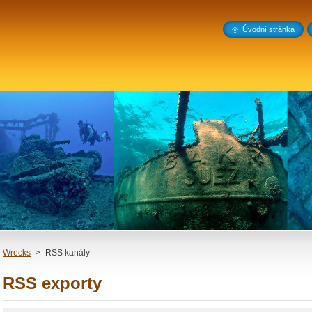
Úvodní stránka
Wrecks
>
RSS kanály
RSS exporty