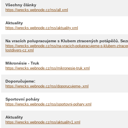
Všechny články
https://wrecks.webnode.cz/rss/all.xml
Aktuality
https://wrecks.webnode.cz/rss/aktuality.xml
Na vracích polupracujeme s Klubem ztracených potápěčů. Sez
https://wrecks.webnode.cz/rss/na-vracich-polupracujeme-s-klubem-ztra
lostdivers-cz.xml
Mikronésie - Truk
https://wrecks.webnode.cz/rss/mikronesie-truk.xml
Doporučujeme:
https://wrecks.webnode.cz/rss/doporucujeme-.xml
Sportovní poháry
https://wrecks.webnode.cz/rss/sportovni-pohary.xml
Aktuality
https://wrecks.webnode.cz/rss/aktuality1.xml