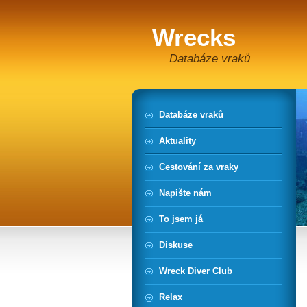
Wrecks
Databáze vraků
Databáze vraků
Aktuality
Cestování za vraky
Napište nám
To jsem já
Diskuse
Wreck Diver Club
Relax