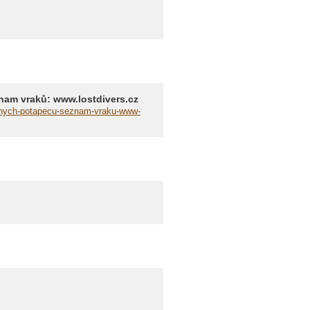
nam vraků: www.lostdivers.cz
cenych-potapecu-seznam-vraku-www-