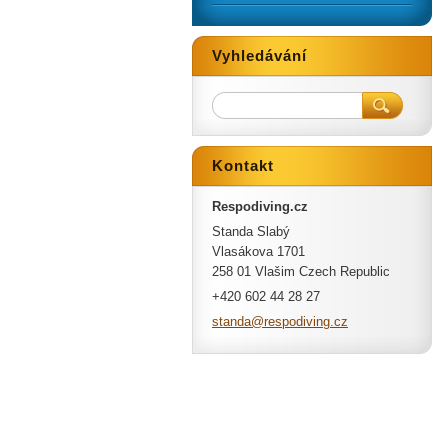
Vyhledávání
Kontakt
Respodiving.cz
Standa Slabý
Vlasákova 1701
258 01 Vlašim Czech Republic
+420 602 44 28 27
standa@r
espodivi
ng.cz