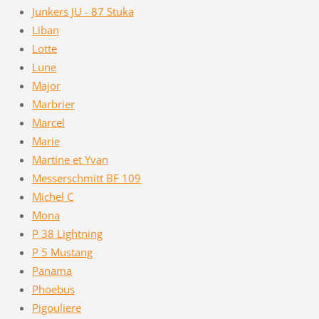
Junkers JU - 87 Stuka
Liban
Lotte
Lune
Major
Marbrier
Marcel
Marie
Martine et Yvan
Messerschmitt BF 109
Michel C
Mona
P 38 Lightning
P 5 Mustang
Panama
Phoebus
Pigouliere