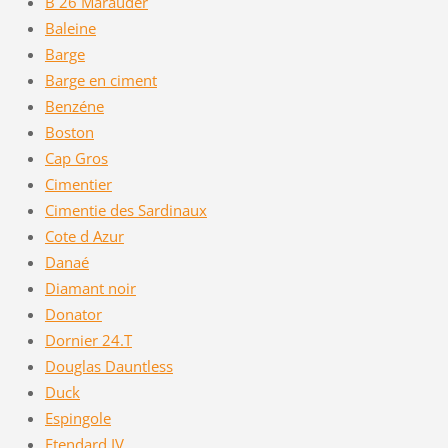
B 26 Marauder
Baleine
Barge
Barge en ciment
Benzéne
Boston
Cap Gros
Cimentier
Cimentie des Sardinaux
Cote d Azur
Danaé
Diamant noir
Donator
Dornier 24.T
Douglas Dauntless
Duck
Espingole
Etendard IV