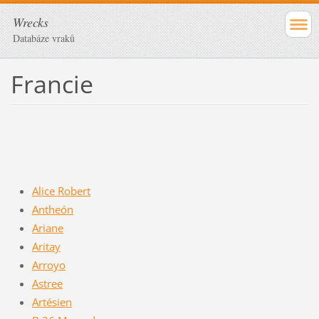
Wrecks
Databáze vraků
Francie
Alice Robert
Antheón
Ariane
Aritay
Arroyo
Astree
Artésien