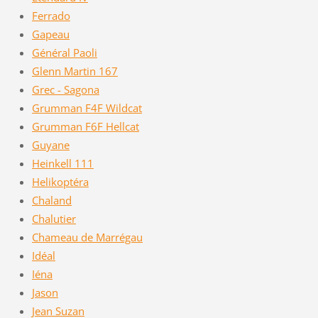
Ferrado
Gapeau
Général Paoli
Glenn Martin 167
Grec - Sagona
Grumman F4F Wildcat
Grumman F6F Hellcat
Guyane
Heinkell 111
Helikoptéra
Chaland
Chalutier
Chameau de Marrégau
Idéal
Iéna
Jason
Jean Suzan