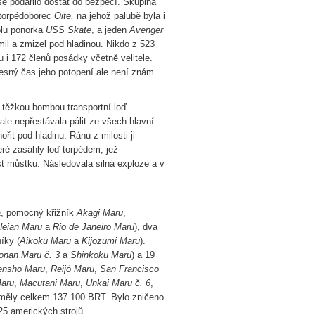
se podařilo dostat do bezpečí. Skupina
í torpédoborec
Oite,
na jehož palubě byla i
olu ponorka
USS Skate
, a jeden
Avenger
il a zmizel pod hladinou. Nikdo z 523
u i 172 členů posádky včetně velitele.
řesný čas jeho potopení ale není znám.
 těžkou bombou transportní loď
le nepřestávala pálit ze všech hlavní.
řit pod hladinu. Ránu z milosti ji
teré zasáhly loď torpédem, jež
st můstku. Následovala silná exploze a v
a
, pomocný křižník
Akagi Maru
,
Heian Maru
a
Rio de Janeiro Maru
), dva
íky (
Aikoku Maru
a
Kijozumi Maru
).
onan Maru č. 3
a
Shinkoku Maru
) a 19
ensho Maru
,
Reijó Maru
,
San Francisco
Maru
,
Macutani Maru
,
Unkai Maru č. 6
,
é měly celkem 137 100 BRT. Bylo zničeno
25 amerických strojů.