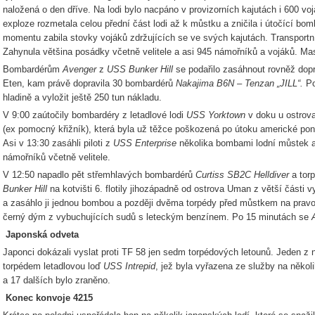
naložená o den dříve. Na lodi bylo nacpáno v provizorních kajutách i 600 vo
exploze rozmetala celou přední část lodi až k můstku a zničila i útočící bo
momentu zabila stovky vojáků zdržujících se ve svých kajutách. Transportní
Zahynula většina posádky včetně velitele a asi 945 námořníků a vojáků. Masa
Bombardérům
Avenger
z
USS
Bunker Hill
se podařilo zasáhnout rovněž dopr
Eten, kam právě dopravila 30 bombardérů
Nakajima B6N – Tenzan „JILL“.
Po
hladině a vyložit ještě 250 tun nákladu.
V 9:00 zaútočily bombardéry z letadlové lodi
USS Yorktown
v doku u ostrova
(ex pomocný křižník), která byla už těžce poškozená po útoku americké pono
Asi v 13:30 zasáhli piloti z
USS Enterprise
několika bombami lodní můstek a 
námořníků včetně velitele.
V 12:50 napadlo pět střemhlavých bombardérů
Curtiss SB2C Helldiver
a tor
Bunker Hill
na kotvišti 6. flotily jihozápadně od ostrova Uman z větší části 
a zasáhlo ji jednou bombou a později dvěma torpédy před můstkem na pravo
černý dým z vybuchujících sudů s leteckým benzínem. Po 15 minutách se
Japonská odveta
Japonci dokázali vyslat proti TF 58 jen sedm torpédových letounů. Jeden z 
torpédem letadlovou loď
USS
Intrepid
, jež byla vyřazena ze služby na něko
a 17 dalších bylo zraněno.
Konec konvoje 4215