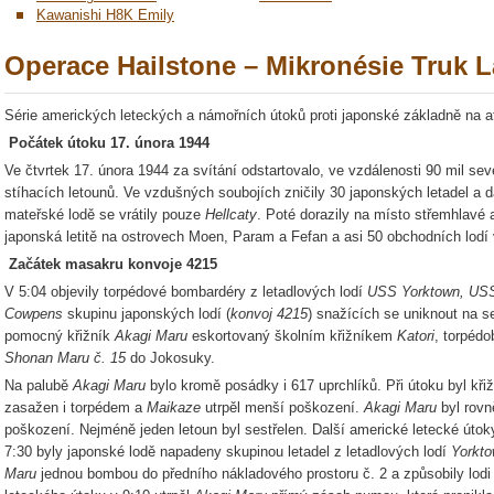
Kawanishi H8K Emily
Operace Hailstone – Mikronésie Truk 
Série amerických leteckých a námořních útoků proti japonské základně na a
Počátek útoku 17. února 1944
Ve čtvrtek 17. února 1944 za svítání odstartovalo, ve vzdálenosti 90 mil s
stíhacích letounů. Ve vzdušných soubojích zničily 30 japonských letadel a d
mateřské lodě se vrátily pouze
Hellcaty
. Poté dorazily na místo střemhlavé 
japonská letitě na ostrovech Moen, Param a Fefan a asi 50 obchodních lodí 
Zač
átek masakru konvoje 4215
V 5:04 objevily torpédové bombardéry z letadlových lodí
USS Yorktown, USS 
Cowpens
skupinu japonských lodí (
konvoj 4215
) snažících se uniknout na s
pomocný křižník
Akagi Maru
eskortovaný školním křižníkem
Katori
, torpédo
Shonan Maru č. 15
do Jokosuky.
Na palubě
Akagi Maru
bylo kromě posádky i 617 uprchlíků. Při útoku byl kři
zasažen i torpédem a
Maikaze
utrpěl menší poškození.
Akagi Maru
byl rovn
poškození. Nejméně jeden letoun byl sestřelen. Další americké letecké útok
7:30 byly japonské lodě napadeny skupinou letadel z letadlových lodí
Yorkt
Maru
jednou bombou do předního nákladového prostoru č. 2 a způsobily lodi