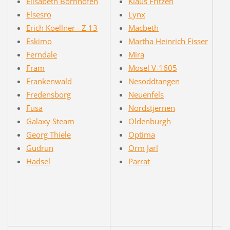
Elisabeth Bornhofen
Klaus Fritzen
Elsesro
Lynx
Erich Koellner - Z 13
Macbeth
Eskimo
Martha Heinrich Fisser
Ferndale
Mira
Fram
Mosel V-1605
Frankenwald
Nesoddtangen
Fredensborg
Neuenfels
Fusa
Nordstjernen
Galaxy Steam
Oldenburgh
Georg Thiele
Optima
Gudrun
Orm Jarl
Hadsel
Parrat