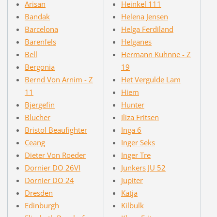
Arisan
Heinkel 111
Bandak
Helena Jensen
Barcelona
Helga Ferdiland
Barenfels
Helganes
Bell
Hermann Kuhnne - Z
Bergonia
19
Bernd Von Arnim - Z
Het Vergulde Lam
11
Hiem
Bjergefin
Hunter
Blucher
Iliza Fritsen
Bristol Beaufighter
Inga 6
Ceang
Inger Seks
Dieter Von Roeder
Inger Tre
Dornier DO 26VI
Junkers JU 52
Dornier DO 24
Jupiter
Dresden
Katja
Edinburgh
Kilbulk