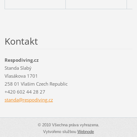
Kontakt
Respodiving.cz
Standa Slabý
Vlasákova 1701
258 01 Vlašim Czech Republic
+420 602 44 28 27
standa@r
espodivi
ng.cz
© 2010 Všechna práva vyhrazena.
Vytvořeno službou
Webnode