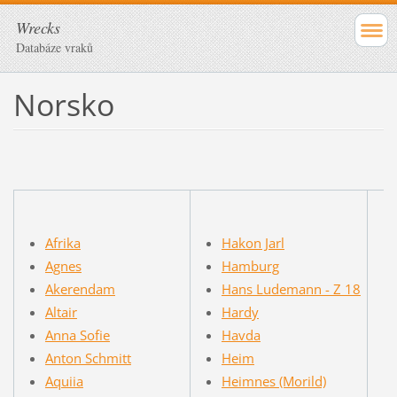
Wrecks
Databáze vraků
Norsko
Afrika
Hakon Jarl
Agnes
Hamburg
Akerendam
Hans Ludemann - Z 18
Altair
Hardy
Anna Sofie
Havda
Anton Schmitt
Heim
Aquiia
Heimnes (Morild)