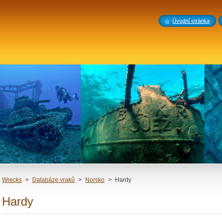
Úvodní stránka
Wrecks
>
Databáze vraků
>
Norsko
>
Hardy
Hardy