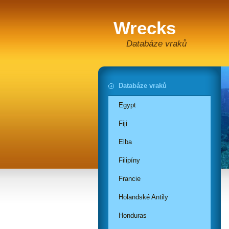
Wrecks
Databáze vraků
Databáze vraků
Egypt
Fiji
Elba
Filipíny
Francie
Holandské Antily
Honduras