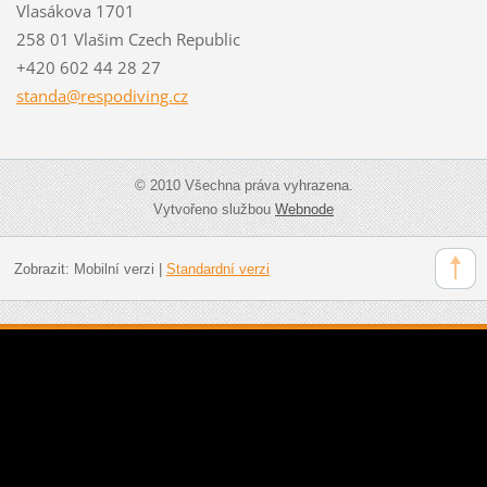
Vlasákova 1701
258 01 Vlašim Czech Republic
+420 602 44 28 27
standa@r
espodivi
ng.cz
© 2010 Všechna práva vyhrazena.
Vytvořeno službou
Webnode
Zobrazit:
Mobilní verzi
|
Standardní verzi