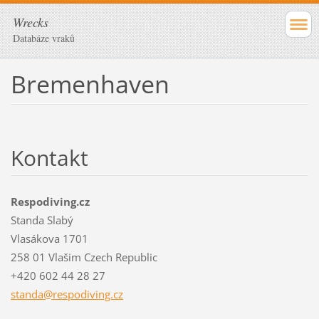
Wrecks
Databáze vraků
Bremenhaven
Kontakt
Respodiving.cz
Standa Slabý
Vlasákova 1701
258 01 Vlašim Czech Republic
+420 602 44 28 27
standa@r
espodivi
ng.cz