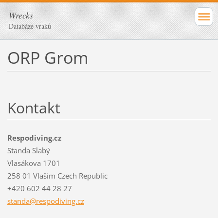
Wrecks
Databáze vraků
ORP Grom
Kontakt
Respodiving.cz
Standa Slabý
Vlasákova 1701
258 01 Vlašim Czech Republic
+420 602 44 28 27
standa@r
espodivi
ng.cz